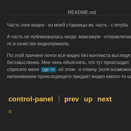
control-panel
prev
/
up
/
next
π