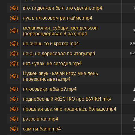
(🎧)
кто-то должен был это сделать.mp4
(🎧)
луа в плюсовом рантайме.mp4
меланхолия_субару_мендельсон
(🎧)
(перерендеривал 8 раз).mp4
8
(🎧)
не очень-то и кратко.mp4
9
(🎧)
не-а, не дорисовал по итогу.mp4
(🎧)
нет, чувак, не сегодня.mp4
Нужен звук - качай игру, мне лень
(🎧)
перезаписывать.mp4
(🎧)
плюсовики, ебало?.mp4
(🎧)
поднебесный ЖЁСТКО про БУЛКИ.mkv
(🎧)
прошлая ава мне нравилась больше.mp4
(🎧)
разрывная.mp4
(🎧)
сам ты баян.mp4