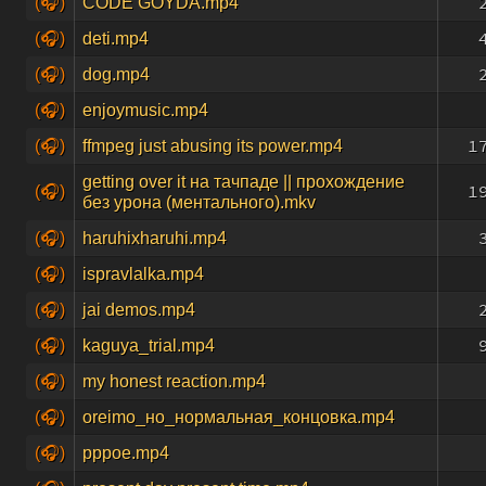
(🎧)
CODE GOYDA.mp4
(🎧)
deti.mp4
(🎧)
dog.mp4
(🎧)
enjoymusic.mp4
1
(🎧)
ffmpeg just abusing its power.mp4
getting over it на тачпаде || прохождение
1
(🎧)
без урона (ментального).mkv
(🎧)
haruhixharuhi.mp4
(🎧)
ispravlalka.mp4
(🎧)
jai demos.mp4
(🎧)
kaguya_trial.mp4
(🎧)
my honest reaction.mp4
(🎧)
oreimo_но_нормальная_концовка.mp4
(🎧)
pppoe.mp4