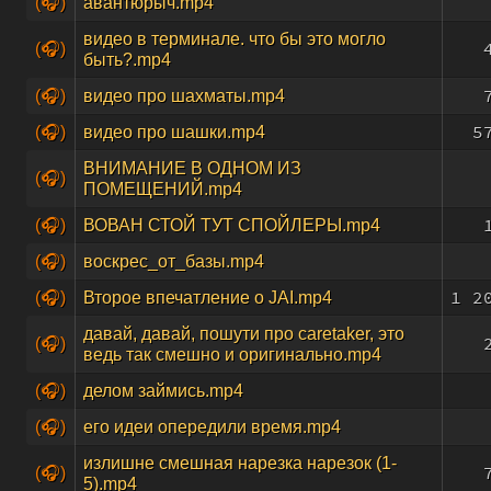
(🎧)
авантюрыч.mp4
видео в терминале. что бы это могло
(🎧)
быть?.mp4
(🎧)
видео про шахматы.mp4
5
(🎧)
видео про шашки.mp4
ВНИМАНИЕ В ОДНОМ ИЗ
(🎧)
ПОМЕЩЕНИЙ.mp4
(🎧)
ВОВАН СТОЙ ТУТ СПОЙЛЕРЫ.mp4
(🎧)
воскрес_от_базы.mp4
1 2
(🎧)
Второе впечатление о JAI.mp4
давай, давай, пошути про caretaker, это
(🎧)
ведь так смешно и оригинально.mp4
(🎧)
делом займись.mp4
(🎧)
его идеи опередили время.mp4
излишне смешная нарезка нарезок (1-
(🎧)
5).mp4