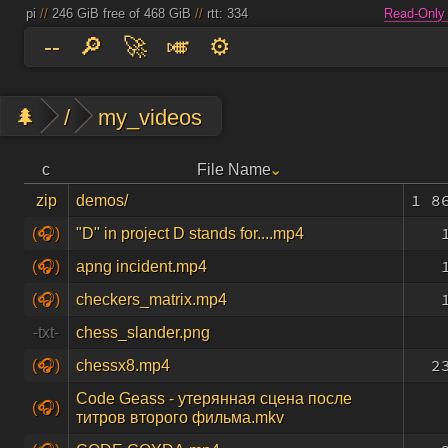
pi
//
246 GiB free of 468 GiB
//
rtt: 334
Read-Only
--
🔎
🚀
🎺
⚙️
🌲
/
my_videos
c
File Name
1 8
zip
demos/
(🎧)
"D" in project D stands for....mp4
(🎧)
apng incident.mp4
(🎧)
checkers_matrix.mp4
-txt-
chess_slander.png
2
(🎧)
chessx8.mp4
Code Geass - утерянная сцена после
(🎧)
титров второго фильма.mkv