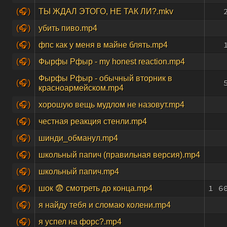
(🎧)
ТЫ ЖДАЛ ЭТОГО, НЕ ТАК ЛИ?.mkv
(🎧)
убить пиво.mp4
(🎧)
фпс как у меня в майне блять.mp4
(🎧)
Фырфы Рфыр - my honest reaction.mp4
Фырфы Рфыр - обычный вторник в
(🎧)
красноармейском.mp4
(🎧)
хорошую вещь мудлом не назовут.mp4
(🎧)
честная реакция стенли.mp4
(🎧)
шинди_обманул.mp4
(🎧)
школьный папич (правильная версия).mp4
(🎧)
школьный папич.mp4
1 6
(🎧)
шок 😨 смотреть до конца.mp4
(🎧)
я найду тебя и сломаю колени.mp4
(🎧)
я успел на форс?.mp4