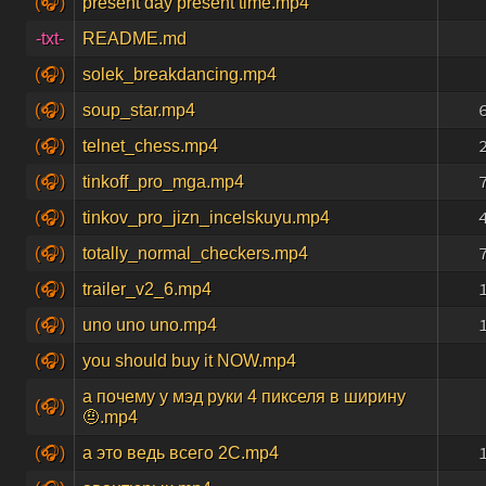
(🎧)
present day present time.mp4
-txt-
README.md
(🎧)
solek_breakdancing.mp4
(🎧)
soup_star.mp4
(🎧)
telnet_chess.mp4
(🎧)
tinkoff_pro_mga.mp4
(🎧)
tinkov_pro_jizn_incelskuyu.mp4
(🎧)
totally_normal_checkers.mp4
(🎧)
trailer_v2_6.mp4
(🎧)
uno uno uno.mp4
(🎧)
you should buy it NOW.mp4
а почему у мэд руки 4 пикселя в ширину
(🎧)
🤨.mp4
(🎧)
а это ведь всего 2C.mp4