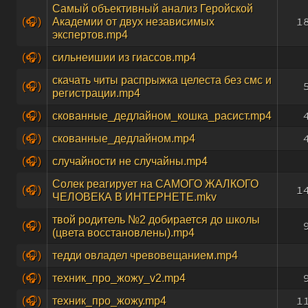
Самый объективный анализ Геройской
1
(🎧)
Академии от двух независимых
экспертов.mp4
(🎧)
сильнеишии из гиассов.mp4
скачать читы распрыжка целеста без смс и
(🎧)
регистрации.mp4
(🎧)
скованные_дедлайном_кошка_расист.mp4
(🎧)
скованные_дедлайном.mp4
(🎧)
случайности не случайны.mp4
Солек реагирует на САМОГО ЖАЛКОГО
1
(🎧)
ЧЕЛОВЕКА В ИНТЕРНЕТЕ.mkv
твой родитель №2 добирается до школы
(🎧)
(цвета восстановлены).mp4
(🎧)
тедди овладел чревовещанием.mp4
(🎧)
техник_про_жожу_v2.mp4
1
(🎧)
техник_про_жожу.mp4