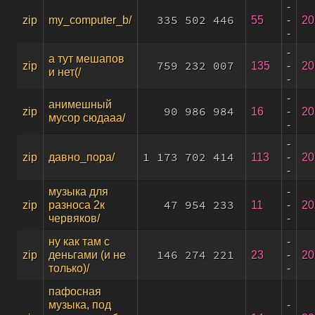
-
335 502 446
55
-
20
zip
my_computer_b/
-
-
а тут мешапов
759 232 007
135
-
20
zip
и нет(/
-
-
анимешный
90 986 984
16
-
20
zip
мусор сюдааа/
-
-
1 173 702 414
113
-
20
zip
давно_пора/
-
-
музыка для
47 954 233
11
-
20
zip
разноса 2к
-
червяков/
-
ну как там с
146 274 221
23
-
20
zip
деньгами (и не
-
только)/
пафосная
-
музыка, под