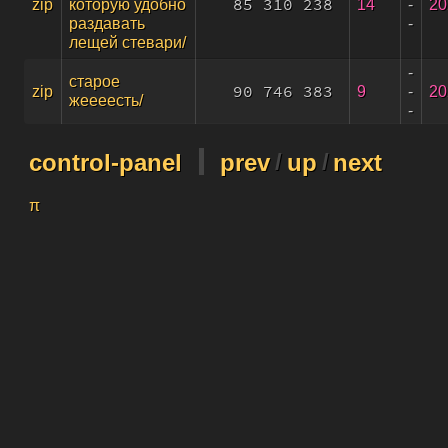
85 310 238
14
-
20
zip
которую удобно
-
раздавать
лещей стевари/
-
старое
90 746 383
9
-
20
zip
жеееесть/
-
control-panel
prev
/
up
/
next
π