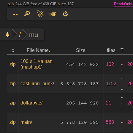
pi
//
244 GiB free of 468 GiB
//
rtt: 167
Read-Only
--
🔎
🚀
🎺
⚙️
🌲
/
mu
c
File Name
Size
files
T
-
100 и 1 машап
454 142 032
102
-
20
zip
(mashup)/
-
-
5 548 728 187
1152
-
20
zip
cast_iron_punk/
-
-
205 144 920
21
-
20
zip
dollarbyte/
-
-
5 778 120 395
563
-
20
zip
main/
-